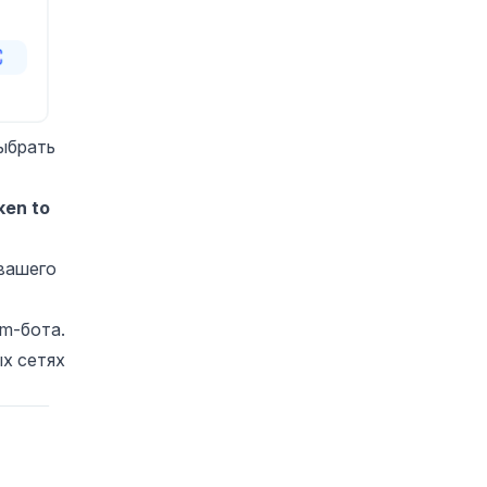
выбрать
ken to
 вашего
am-бота.
ых сетях