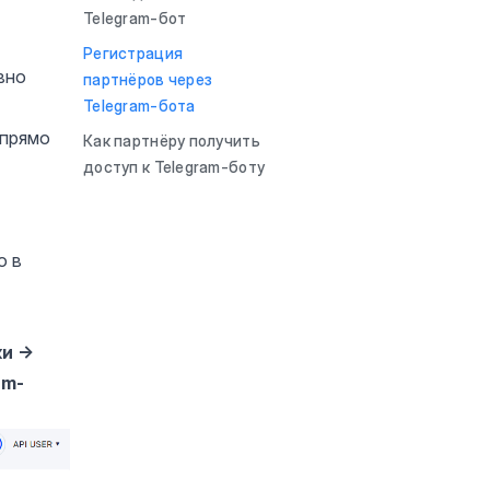
Telegram-бот
Регистрация
вно
партнёров через
Telegram-бота
 прямо
Как партнёру получить
доступ к Telegram-боту
о в
ки →
am-