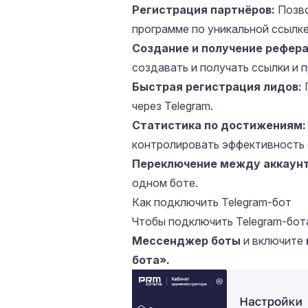
Регистрация партнёров:
Позво
программе по уникальной ссылке
Создание и получение рефера
создавать и получать ссылки и 
Быстрая регистрация лидов:
П
через Telegram.
Статистика по достижениям:
контролировать эффективность 
Переключение между аккаун
одном боте.
Как подключить Telegram-бот
Чтобы подключить Telegram-бот
Мессенджер боты
и включите
бота».