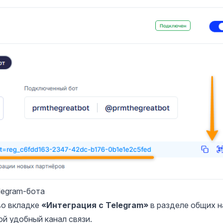
legram-бота
во вкладке
«Интеграция с Telegram»
в разделе общих н
ой удобный канал связи.