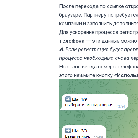
После перехода по ссылке откро
браузере. Партнёру потребуется 
компании и заполнить дополните
Для ускорения процесса регис
телефона
— эти данные можно б
⚠️ Если регистрация будет пре
процесса необходимо снова пер
На этапе ввода номера телефон
этого нажмите кнопку
«Использ