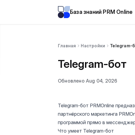
База знаний PRM Online
Главная
Настройки
Telegram-
Telegram-бот
Обновлено Aug 04, 2026
Telegram-бот PRMOnline предна
партнёрского маркетинга PRMOnl
программой прямо в мессенджере
Что умеет Telegram-бот