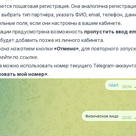
ется пошаговая регистрация. Она аналогична регистраци
выбрать тип партнёра, указать ФИО, email, телефон, дан
льные поля, если они настроены в вашем кабинете.
трации предусмотрена возможность
пропустить ввод ema
удет добавить позже из личного кабинета.
рвана нажатием кнопки
«Отмена»
, для повторного запус
ейти по ссылке.
а можно использовать номер текущего Telegram-аккаунта
овать мой номер»
.