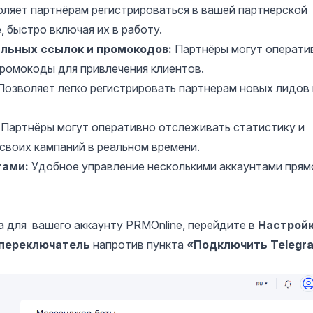
ляет партнёрам регистрироваться в вашей партнерской
, быстро включая их в работу.
льных ссылок и промокодов:
Партнёры могут операти
промокоды для привлечения клиентов.
озволяет легко регистрировать партнерам новых лидов
Партнёры могут оперативно отслеживать статистику и
своих кампаний в реальном времени.
тами:
Удобное управление несколькими аккаунтами прям
а для вашего аккаунту PRMOnline, перейдите в
Настрой
переключатель
напротив пункта
«Подключить Telegr