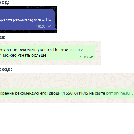
код:
ка:
окод: