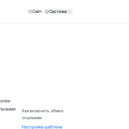
Сайт
Система
нопки
альными
Как включить обмен
ссылками
Настройка шаблона