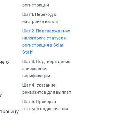
регистрации
Шаг 1. Переход к
настройке выплат
Шаг 2. Подтверждение
налогового статуса и
регистрация в Solar
Staff
ие о
Шаг 3. Подтверждение
завершения
верификации
Шаг 4. Указание
реквизитов для выплат
е
Шаг 5. Проверка
статуса подключения
страницу